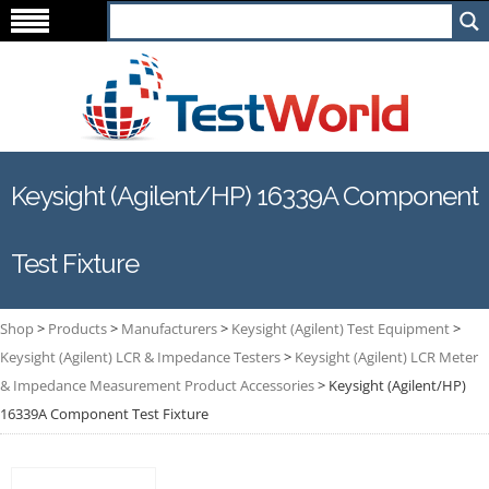
Keysight (Agilent/HP) 16339A Component
Test Fixture
Shop
>
Products
>
Manufacturers
>
Keysight (Agilent) Test Equipment
>
Keysight (Agilent) LCR & Impedance Testers
>
Keysight (Agilent) LCR Meter
& Impedance Measurement Product Accessories
>
Keysight (Agilent/HP)
16339A Component Test Fixture