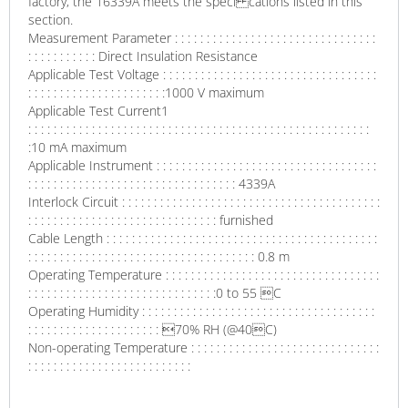
factory, the 16339A meets the speci cations listed in this
section.
Measurement Parameter : : : : : : : : : : : : : : : : : : : : : : : : : : : : : : : :
: : : : : : : : : : : Direct Insulation Resistance
Applicable Test Voltage : : : : : : : : : : : : : : : : : : : : : : : : : : : : : : : : : :
: : : : : : : : : : : : : : : : : : : : : :1000 V maximum
Applicable Test Current1
: : : : : : : : : : : : : : : : : : : : : : : : : : : : : : : : : : : : : : : : : : : : : : : : : : : : : :
:10 mA maximum
Applicable Instrument : : : : : : : : : : : : : : : : : : : : : : : : : : : : : : : : : : :
: : : : : : : : : : : : : : : : : : : : : : : : : : : : : : : : : 4339A
Interlock Circuit : : : : : : : : : : : : : : : : : : : : : : : : : : : : : : : : : : : : : : : : :
: : : : : : : : : : : : : : : : : : : : : : : : : : : : : : furnished
Cable Length : : : : : : : : : : : : : : : : : : : : : : : : : : : : : : : : : : : : : : : : : : :
: : : : : : : : : : : : : : : : : : : : : : : : : : : : : : : : : : : : 0.8 m
Operating Temperature : : : : : : : : : : : : : : : : : : : : : : : : : : : : : : : : : :
: : : : : : : : : : : : : : : : : : : : : : : : : : : : : :0 to 55 C
Operating Humidity : : : : : : : : : : : : : : : : : : : : : : : : : : : : : : : : : : : : :
: : : : : : : : : : : : : : : : : : : : : 70% RH (@40C)
Non-operating Temperature : : : : : : : : : : : : : : : : : : : : : : : : : : : : : :
: : : : : : : : : : : : : : : : : : : : : : : : : :