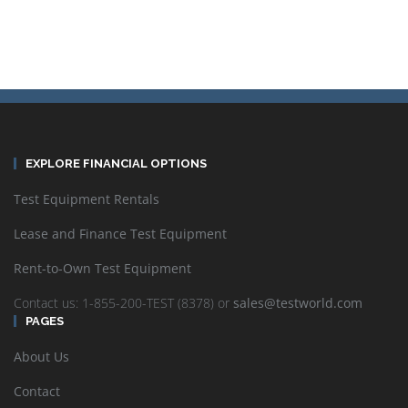
EXPLORE FINANCIAL OPTIONS
Test Equipment Rentals
Lease and Finance Test Equipment
Rent-to-Own Test Equipment
Contact us: 1-855-200-TEST (8378) or
sales@testworld.com
PAGES
About Us
Contact